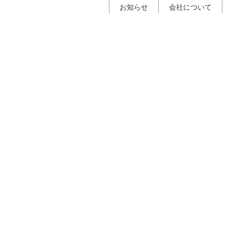
お知らせ
会社について
[%list_name%]
HOME
|
お知らせ
|
template.list
ate_notime_wa%]
]
y%]