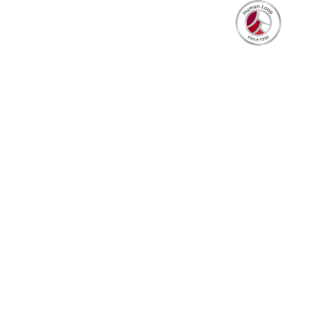
[%article_list_start%]
[%article_d
[%title%
[%lead%]
[%categor
[%tags%]
[%article_list_end%]