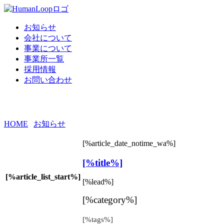
お知らせ
会社について
事業について
事業所一覧
採用情報
お問い合わせ
[%list_name%]
HOME
|
お知らせ
|
template.list
[%article_date_notime_wa%]
[%title%]
[%article_list_start%]
[%lead%]
[%category%]
[%tags%]